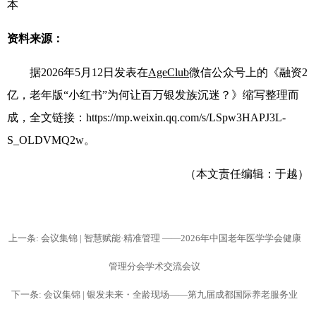
本
资料来源：
据
2026
年
5
月
12
日发表在
AgeClub
微信公众号上的《融资
2
亿，老年版
“
小红书
”
为何让百万银发族沉迷？》缩写整理而
成，全文链接：
https://mp.weixin.qq.com/s/LSpw3HAPJ3L-
S_OLDVMQ2w
。
（本文责任编辑：于越）
上一条: 会议集锦 | 智慧赋能·精准管理 ——2026年中国老年医学学会健康
管理分会学术交流会议
下一条: 会议集锦 | 银发未来・全龄现场——第九届成都国际养老服务业