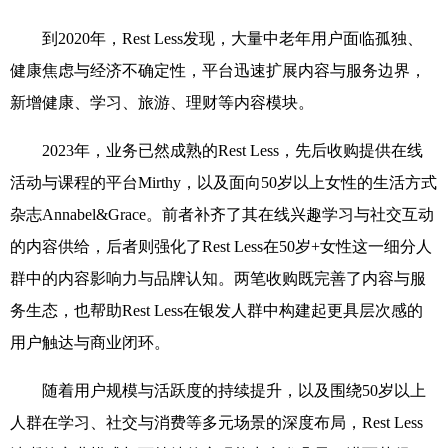
到
2020
年，
Rest Less
发现，大量中老年用户面临孤独、
健康焦虑与经济不确定性，平台迅速扩展内容与服务边界，
新增健康、学习、旅游、理财等内容模块。
2023
年，业务已然成熟的
Rest Less
，先后收购提供在线
活动与课程的平台
Mirthy
，以及面向
50
岁以上女性的生活方式
杂志
Annabel&Grace
。前者补齐了其在线兴趣学习与社交互动
的内容供给，后者则强化了
Rest Less
在
50
岁
+
女性这一细分人
群中的内容影响力与品牌认知。两笔收购既完善了内容与服
务生态，也帮助
Rest Less
在银发人群中构建起更具层次感的
用户触达与商业闭环。
随着用户规模与活跃度的持续提升，以及围绕
50
岁以上
人群在学习、社交与消费等多元场景的深度布局，
Rest Less