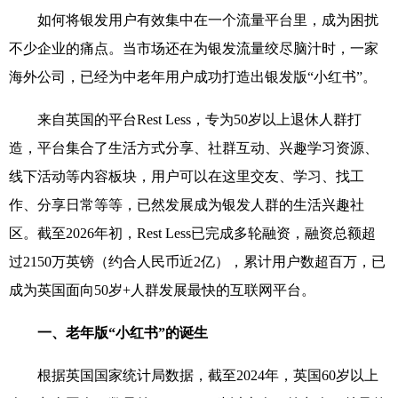
如何将银发用户有效集中在一个流量平台里，成为困扰
不少企业的痛点。当市场还在为银发流量绞尽脑汁时，一家
海外公司，已经为中老年用户成功打造出银发版“小红书”。
来自英国的平台
Rest Less
，专为
50
岁以上退休人群打
造，平台集合了生活方式分享、社群互动、兴趣学习资源、
线下活动等内容板块，用户可以在这里交友、学习、找工
作、分享日常等等，已然发展成为银发人群的生活兴趣社
区。截至
2026
年初，
Rest Less
已完成多轮融资，融资总额超
过
2150
万英镑（约合人民币近
2
亿），累计用户数超百万，已
成为英国面向
50
岁
+
人群发展最快的互联网平台。
一、老年版“小红书”的诞生
根据英国国家统计局数据，截至
2024
年，英国
60
岁以上