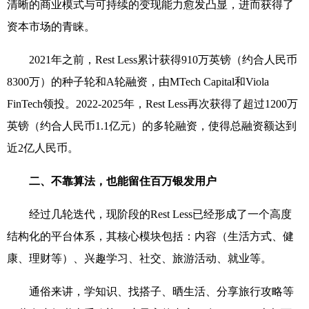
清晰的商业模式与可持续的变现能力愈发凸显，进而获得了
资本市场的青睐。
2021
年之前，
Rest Less
累计获得
910
万英镑（约合人民币
8300
万）的种子轮和
A
轮融资，由
MTech Capital
和
Viola
FinTech
领投。
2022-2025
年，
Rest Less
再次获得了超过
1200
万
英镑（约合人民币
1.1
亿元）的多轮融资，使得总融资额达到
近
2
亿人民币。
二、不靠算法，也能留住百万银发用户
经过几轮迭代，现阶段的
Rest Less
已经形成了一个高度
结构化的平台体系，其核心模块包括：内容（生活方式、健
康、理财等）、兴趣学习、社交、旅游活动、就业等。
通俗来讲，学知识、找搭子、晒生活、分享旅行攻略等