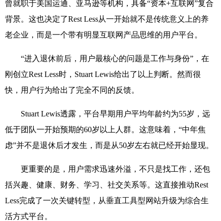
曾就职于美国运通、亚马逊等机构，具备“资本
+
互联网”复合
背景。这也决定了
Rest Less
从一开始就不是传统意义上的养
老企业，而是一个带有明显互联网产品思维的用户平台。
“进入退休前后，用户最核心的问题是工作与身份”，在
刚创立
Rest Less
时，
Stuart Lewis
给出了以上判断。然而很
快，用户行为给出了完全不同的反馈。
Stuart Lewis
透露，平台早期用户平均年龄约为
55
岁，远
低于团队一开始预期的
60
岁以上人群。这意味着，“中年焦
虑”并不是退休后才发生，而是从
50
岁左右就已经开始显现。
更重要的是，用户需求迅速外溢，不只是找工作，还包
括兴趣、健康、财务、学习、社交关系等。这直接推动
Rest
Less
完成了一次关键转型，从垂直工具型网站升级为综合生
活方式平台。