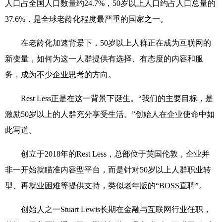
人口占全国人口数量约
24.7%
，
50
岁以上人口约占人口总量的
37.6%
，是全球老龄化程度最严重的国家之一。
在老龄化加速背景下，
50
岁以上人群正在成为互联网的
新变量，如何为这一人群提供有选择、有态度的内容和服
务，成为不少企业思考的方向。
Rest Less
正是在这一背景下诞生。“我们的主要目标，是
激励
50
岁以上的人群充分享受生活。”创始人在企业使命中如
此写道。
创立于
2018
年的
Rest Less
，总部位于英国伦敦，企业并
非一开始就瞄准内容型平台，而是针对
50
岁以上人群职业转
型、再就业困难等提供支持，类似老年版的“
BOSS
直聘”。
创始人之一
Stuart Lewis
长期在金融与互联网行业任职，