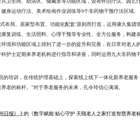
公共卫生间、助浴区、储藏室等功能区域，设有怀旧疗法、园艺
、健身运动疗法、美术绘画作业训练等
9
个非药物干预疗法区域。
元式布局、居家型布置、功能化配套’原则而打造，运用康久集团
能康复训练、生活照料、心理干预等专业性、全方位服务，构建友
住环境和功能区域上得到了进一步的提升和完善，在日常对老人
专科护士定期来养老机构进行指导和讲座，同时运用九大非药物
护员的培训，在传统护理基础上，探索线上线下一体化新养老服务
慧养老的标杆。”对于养老服务的未来，孔令玲信心满满。
州日报》
上的《数字赋能 贴心守护 天颐老人之家打造智慧养老