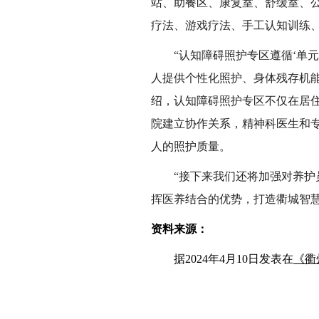
站、助餐区、康复室、舒缓室、
疗法、游戏疗法、手工认知训练
“认知障碍照护专区遵循‘单
人提供个性化照护、身体残存机
绍，认知障碍照护专区不仅在居
院建立协作关系，精神科医生和
人的照护质量。
“接下来我们还将加强对养
挥医养结合的优势，打造衢城智
资料来源：
据
2024
年
4
月
10
日发表在
《衢