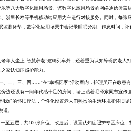
所乐等八大数字化应用场景。该数字化应用场景的网络通信覆盖
养、浙里长寿等手机移动端应用为主进行对接服务。同时，每张床
睡眠监测床垫，数字化应用场景中会记录睡眠分期、作息时间，评
老年人坐上“智慧养老”这辆列车外，还着重为认知障碍的老人打
人之家认知症照护能力。
一、二、三、四……”在“幸福忆家”活动室内，护理员正在教患
室旁边还设有一间年代感十足的房间，墙上贴着毛泽东同志宣传
这是我们的怀旧疗法，个性化设置老人们熟悉的生活环境和怀旧场
说道。
楼一至五层，共
100
张床位。改造后，设置认知症照护专区床位，