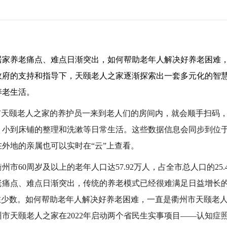
居家养老痛点、难点日渐突出，如何帮助老年人解决好养老困难
政府的支持和指导下，天颐老人之家逐渐探索出一套多元化的智
养老生活。
市天颐老人之家的养护员一来到老人们的房间内，就会顺手扫码
，小到床铺的整理和洗漱等日常生活。这些数据信息会同步到位
外地的亲属也可以实时在“云”上查看。
衢州市
60
周岁及以上的老年人口达
57.92
万人，占全市总人口的
25
老痛点、难点日渐突出，传统的养老模式已经很难满足日益增长
在少数。如何帮助老年人解决好养老困难，一直是衢州市天颐老
州市天颐老人之家在
2022
年启动两个省民生实事项目——认知症