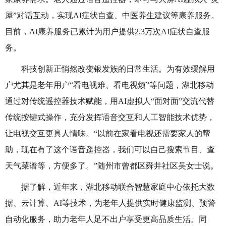
犀”对话互动，实现
AI
症状自查、中医养生建议等康养服务。
目前，
AI
康养服务已累计为用户提供
2.3
万次
AI
症状自查服
务。
科技创新正悄然改变银发族的日常生活。为有效缓解用
户尤其是老年用户“看电视难、看电视烦”等问题，湖北移动
通过对传统遥控器技术赋能，用
AI
虚拟人“面对面”交流代替
传统按键式操作，充分发挥语音交互和人工智能技术优势，
让电视交互更具人情味。“以前在家看电视还需要家人的帮
助，现在有了这个语音遥控器，我们可以自己搜索节目、查
天气菜谱等，方便多了。”随州市曾都区舜井社区吴女士说。
据了解，近年来，湖北移动联合智慧家庭中心依托大数
据、云计算、
AI
等技术，为老年人提供实时健康监测、预警
自动化服务，助力老年人足不出户享受更高品质生活。同