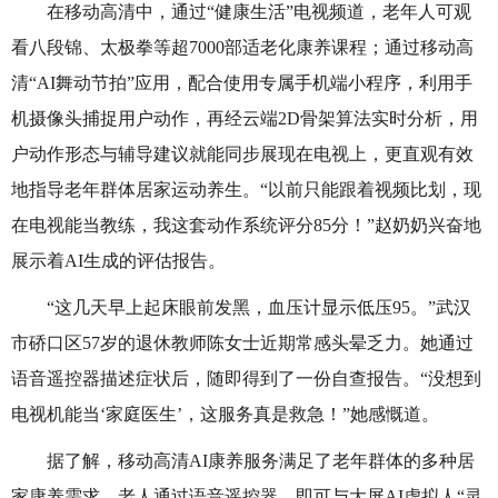
在移动高清中，通过“健康生活”电视频道，老年人可观
看八段锦、太极拳等超
7000
部适老化康养课程；通过移动高
清“
AI
舞动节拍”应用，配合使用专属手机端小程序，利用手
机摄像头捕捉用户动作，再经云端
2D
骨架算法实时分析，用
户动作形态与辅导建议就能同步展现在电视上，更直观有效
地指导老年群体居家运动养生。“以前只能跟着视频比划，现
在电视能当教练，我这套动作系统评分
85
分！”赵奶奶兴奋地
展示着
AI
生成的评估报告。
“这几天早上起床眼前发黑，血压计显示低压
95
。”武汉
市硚口区
57
岁的退休教师陈女士近期常感头晕乏力。她通过
语音遥控器描述症状后，随即得到了一份自查报告。“没想到
电视机能当‘家庭医生’，这服务真是救急！”她感慨道。
据了解，移动高清
AI
康养服务满足了老年群体的多种居
家康养需求。老人通过语音遥控器，即可与大屏
AI
虚拟人“灵