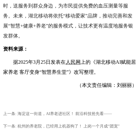
时，送服务到群众身边，为市民提供免费的血压测量等服
务。未来，湖北移动将依托“移动爱家”品牌，推动完善和发
展“智慧
+
健康
+
养老”的服务模式，让技术更有温度地服务银
发群体。
资料来源：
据
2025
年
3
月
25
日发表在
人民网
上的《湖北移动
AI
赋能居
家养老 客厅变身“智慧养生堂”》改写整理。
（本文责任编辑：刘丽丽）
上一条: 海淀这一街道，AI养老进社区！ 前沿科技抢先看——
下一条: 杭州的养老院，已经用上机器狗了！ 上岗一个月成“团宠”