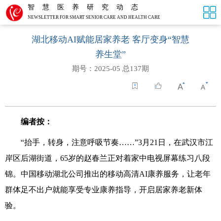
智慧医养研究动态
NEWSLETTER FOR SMART SENIOR CARE AND HEALTH CARE
湖北移动AI赋能居家养老 客厅变身“智慧
养生堂”
期号：2025-05 总137期
编者按：
“抬手，转身，注意呼吸节奏……”
3
月
21
日，在武汉市江
岸区后湖街道，
65
岁的赵春兰正对着家中电视屏幕练习八段
锦。中国移动湖北公司推出的移动高清
AI
康养服务，让老年
群体足不出户就能享受专业康养指导，开启居家养老新体
验。