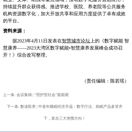
持续提升群众获得感。推进学校、医院、养老院等公共服务
机构资源数字化，加大开放共享和应用力度提供了卓有成效
的平台。
资料来源：
据
2023
年
4
月
11
日发表在
智慧城市论坛
上的《数字赋能 智
慧康养——
2023
大湾区数字赋能•智慧康养发展峰会成功召
开！》综合改写整理。
（责任编辑：陈若瑶）
上一条: 会议集锦 | “照护型社会”面面观
下一条: 数读医养 | 中老年睡眠经济升温：数字疗法、助眠产品多管齐
下，直击三大突围方向！