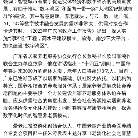
强调：智慧城市有助于促进实体经济和数字经济的高质量发
展，有助于推动“数字湾区”和面向一带一路“大湾区智慧城市
群”的建设。其中智慧健康、养老版块，与云、数、物、智、
AI
、
5G
等数字技术融合发展的需求非常大，供需对接合作、
恰逢其时。《
2023
年广东省政府工作报告》提出，深入实
施“湾区通”工程，高水平建设横琴、前海、南沙三大平台，
加快建设“数字湾区”。
广东省居家养老服务协会执行会长兼秘书长欧阳智鸿作
联合主办单位致辞。他在讲话指出：“十四五”期间，中国每
年将迎来
3000
万的退休人潮，老年人口将超过3亿人。目前，
广东已逐渐形成了以居家为基础、以社区为依托、以机构为
补充，医养相结合的养老服务体系；居家养老是解决社会养
老问题的主要手段，全方位建设居家养老服务体系迫在眉
睫。应从供需结合的角度出发，整合社会资源推动居家养老
服务供给多元化体系建设；同时将科技与康养相融合，探索
数字化时代的智慧养老新模式。
爱老汇投资孵化创始合伙人、中国老龄产业协会医养结
合专委会项目部主任朱涛发表主题分享《老龄化社会之智慧