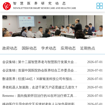
智慧医养研究动态
NEWSLETTER FOR SMART SENIOR CARE AND HEALTH CARE
政府动态
国际动态
学术动态
应用动态
近期热点
会议集锦 | 第十二届智慧养老与智慧医疗发展大会圆满举行
2026-07-01
会议集锦 | 首届中国医院协会医养结合工作委员会学术年会举办
2026-07-01
数读医养 | 狂揽544亿！30家银发科技公司年报出炉，巨头与黑马谁在抢位万亿蓝海？
2026-07-01
养老机器人加速跑，走进千家万户还需越过几道坎？
2026-07-01
Rememo：面向痴呆怀旧治疗的AI在环治疗师工具设计
2026-07-01
移动医疗引导中的交互反馈对老年人认知负荷的影响： 一项对比实验研究
2026-07-01